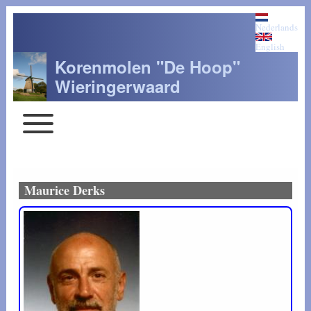
Nederlands
English
Korenmolen "De Hoop"
Wieringerwaard
Toggle main menu
Main navigation
Maurice Derks